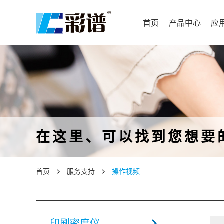
首页
产品中心
应
在这里、可以找到您想要
首页
服务支持
操作视频
印刷密度仪