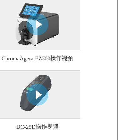
ChromaAgera EZ300操作视频
DC-25D操作视频