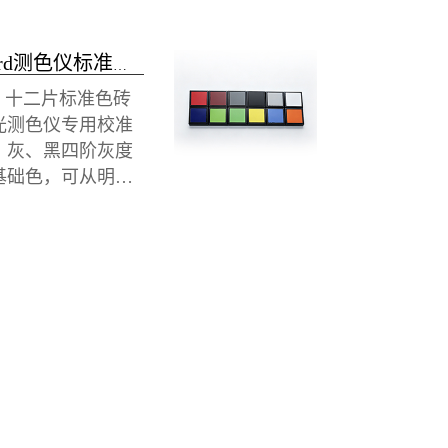
BCRA-Standard测色仪标准色砖-12片
ard 十二片标准色砖
光测色仪专用校准
、灰、黑四阶灰度
基础色，可从明
和度多维校验仪器
8×58×12mm，4
效测量区，耐磨表层
配车间高频检测。
箱，便携抗摔，适
支持单砖快速校
tProf 软件可批
备，缩小台间差。
AB 1976 标准，附
校准证书，建议每