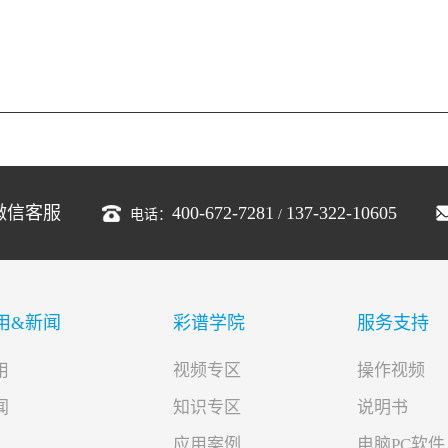
有效规避设备偏
及供应链色彩数据
微信客服
400-672-7281
137-322-10605
电话：
/
用&新闻
彩谱学院
服务支持
用
视频专区
操作视频
闻
知识专区
说明书
应用案例
电脑PC软件