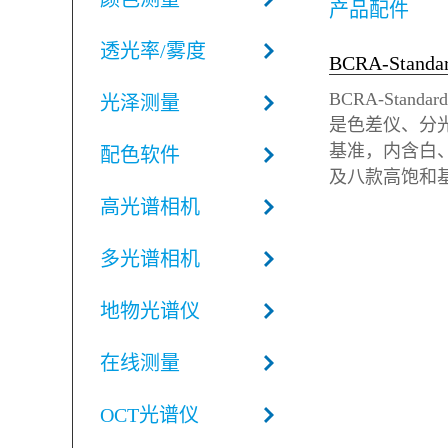
产品配件
透光率/雾度
BCRA-Stand
光泽测量
是色差仪、分
基准，内含白
配色软件
及八款高饱和
度、色相、饱
高光谱相机
精度。色砖尺寸 5
7×47mm 有
多光谱相机
不易褪色，适
配套带锁防护
地物光谱仪
合外勤转运。
准，也可搭配 Ne
在线测量
量校正多台设
产品遵循 CIEL
OCT光谱仪
带权威可溯源