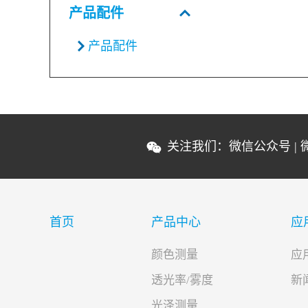
年校验一次，
产品配件
差，实现企业
产品配件
统
关注我们：
微信公众号
|
首页
产品中心
应
颜色测量
应
透光率/雾度
新
光泽测量