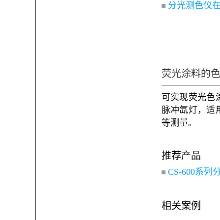
分光测色仪
荧光涂料的
可实现荧光色
脉冲氙灯，适
等测量。
推荐产品
CS-600系
相关案例