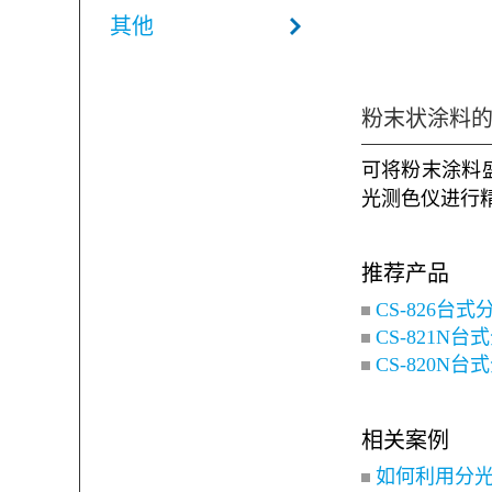
其他
粉末状涂料
可将粉末涂料
光测色仪进行
推荐产品
CS-826台
CS-821N
CS-820N
相关案例
如何利用分