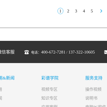
1
2
3
4
5
微信客服
400-672-7281
137-322-10605
电话：
/
用&新闻
彩谱学院
服务支持
用
视频专区
操作视频
闻
知识专区
说明书