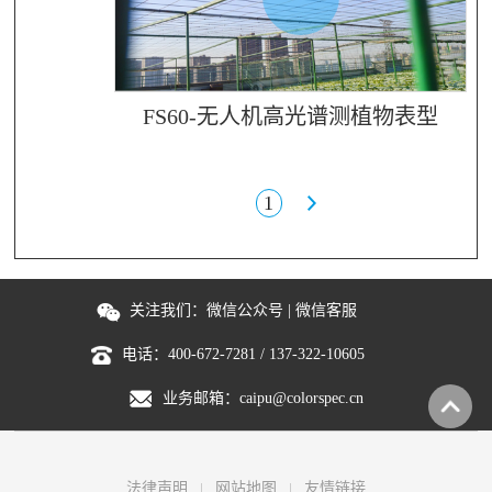
FS60-无人机高光谱测植物表型
1
关注我们：
微信公众号
|
微信客服
电话：
400-672-7281
/
137-322-10605
业务邮箱：
caipu@colorspec.cn
法律声明
网站地图
友情链接