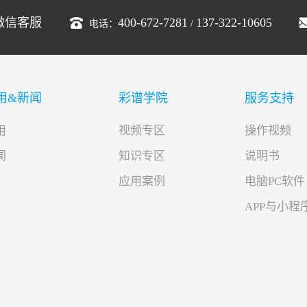
微信客服
400-672-7281
137-322-10605
电话：
/
用&新闻
彩谱学院
服务支持
用
视频专区
操作视频
闻
知识专区
说明书
应用案例
电脑PC软件
APP与小程