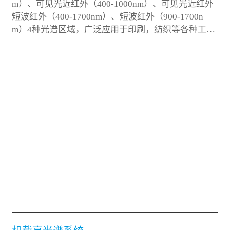
m）、可见光近红外（400-1000nm）、可见光近红外
短波红外（400-1700nm）、短波红外（900-1700n
m）4种光谱区域，广泛应用于印刷，纺织等各种工业
制品的表面颜色纹理检测（颜色测量单像素重复性可
达dE*ab<0.1），成分识别，物质鉴别，机器视觉，农
产品品质等领域。