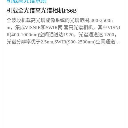
机载高光谱系统
机载全光谱高光谱相机FS6B
全波段机载高光谱成像系统的光谱范围:400-2500n
m，集成VISNIR和SWIR两 套高光谱相机，其中VISNI
R(400-1000nm)空间通道达1920，光谱通道达 1200，
光谱分辨率优于2.5nm,SWIR(900-2500nm)空间通道达
640，光谱通 道达250，光谱分辨率优于10nm。整套
设备采用高衍射效率的透射式光栅分光 模组与高灵敏
度面阵列相机结合、消色差镜头、超轻机身材料满足
伪装与反伪 装军事领域，土壤成分检测，矿石勘测、
现代精细农业林业等生态环境监测应 用的需求。