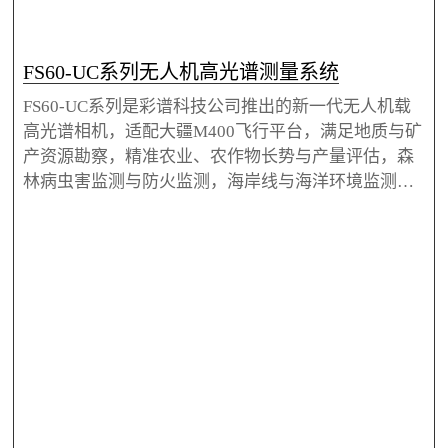
FS60-UC系列无人机高光谱测量系统
FS60-UC系列是彩谱科技公司推出的新一代无人机载
高光谱相机，适配大疆M400飞行平台，满足地质与矿
产资源勘察，精准农业、农作物长势与产量评估，森
林病虫害监测与防火监测，海岸线与海洋环境监测，
草场生产力及草场监测，湖泊与流域环境监测，遥感
教学与科研，气象研究，生态环境保护及矿山环境监
控，水质检测，土壤监测，农畜产品品质检测，军
事、国防和国土安全，灾害防治等多种行业应用需
求。