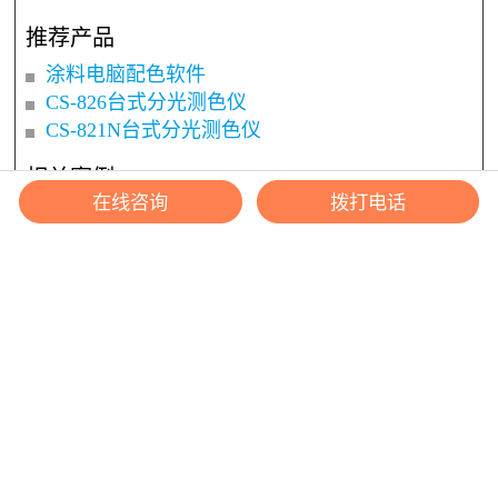
推荐产品
CS-720清晰度雾度仪
相关案例
在线咨询
拨打电话
电脑配色
配色管理
可根据客户使用的基料、着色剂定制软件梯度模
型，快速准确的实现颜色的复现。
推荐产品
涂料电脑配色软件
CS-826台式分光测色仪
CS-821N台式分光测色仪