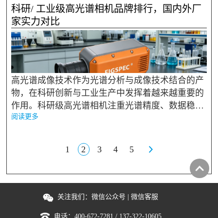
景中普及度更高。2026 年，多光谱相机的应用场景
科研/ 工业级高光谱相机品牌排行，国内外厂
持续拓展，产品形态也...
家实力对比
高光谱成像技术作为光谱分析与成像技术结合的产
物，在科研创新与工业生产中发挥着越来越重要的
作用。科研级高光谱相机注重光谱精度、数据稳定
阅读更多
性与可扩展性，服务于材料科学、环境科学、生命
科学等前沿研究；工业级高光谱相机则强调运行稳
定性、检测速度与场...
1
2
3
4
5
关注我们：
微信公众号
|
微信客服
电话：
400-672-7281
/
137-322-10605