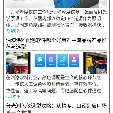
一、光泽度仪的工作原理 光泽度仪基于镜面反射光
学原理工作。仪器内部以稳定LED光源作为照明
体，以固定角度照射被测物体表面，接收器捕获镜
阅读更多
面反射光线，并将反射光强度与标准黑色玻璃样板
的标准值进行比对，经过信号处理换算为光泽度数
油漆涂料配色软件哪个好用？主流品牌产品推
值，单位为GU（...
荐与选型
在油漆涂料行业，颜色调配是生产的核心环节之
一。传统人工调色依赖师傅经验，存在效率低、一
致性差、返工率高等问题，而电脑配色软件通过光
阅读更多
谱数据计算配方，能大幅提升调色效率与颜色准确
性，已成为涂料企业降本增效的标配工具。2026
分光测色仪选型攻略：从精度、口径到应用场
年，市场上的配色软件品牌...
景一文看懂