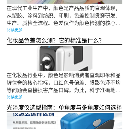
在现代工业生产中，颜色是产品品质的直观体现，
从塑胶、涂料到纺织、印刷，色差控制贯穿研发、
生产、质检全流程。色差仪作为颜色检测的核心设
阅读更多
备，其精度与稳定性直接影响产品一致性。面对市
场上众多品牌与型号，如何挑选适配自身需求的设
化妆品色差怎么测？它的标准是什么？
备，成为很多采购与技...
在化妆品行业中，颜色是影响消费者直观印象和品
牌信誉的核心指标，口红色号偏差、眼影色泽不均
等问题会直接损害产品口碑。为此，科学准确地测
阅读更多
量和控制色差成为品控的关键环节。依据QB/T 278
9-2006《化妆品通用试验方法色泽三刺激值和色差
光泽度仪选型指南：单角度与多角度如何选择
ΔE*的测定》行业标准，粉底液...