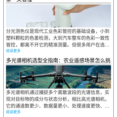
分光测色仪是现代工业色彩管控的基础设备，小到
塑料颗粒的色差检测，大到汽车整车的色彩一致性
管控，都离不开它的精准测量。但很多用户在选型
阅读更多
时，只看价格和品牌，忽略了精度、口径、光学结
构等核心参数与自身场景的匹配，导致买回去的设
多光谱相机选型全指南：农业遥感场景怎么挑
备要么精度不够用，要...
多光谱相机通过捕捉多个离散波段的光谱信息，实
现对目标物的成分与状态分析，相比高光谱相机，
它的通道数更少、数据量更小、处理速度更快、成
阅读更多
本也更低，在农业遥感、环境监测等规模化应用场