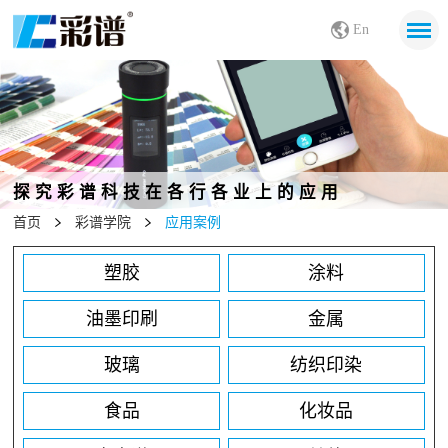
En
探究彩谱科技在各行各业上的应用
首页
彩谱学院
应用案例
塑胶
涂料
油墨印刷
金属
玻璃
纺织印染
食品
化妆品