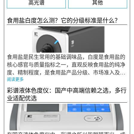
高光谱
其他
食用盐白度怎么测？它的分级标准是什么？
食用盐是民生常用的基础调味品，白度是食用盐的
核心感官与质量指标之一，直观反映食用盐的纯净
度、精制程度，是食用盐产品分级、市场准入及品
阅读更多
质管控的关键依据。GB/T 13025.2-2008《制盐工业
通用试验方法 白度的测定》 是我国食用盐白度测
彩谱液体色度仪：国产中高端信赖之选，多行
定的专用国家标准，GB...
业适配优选