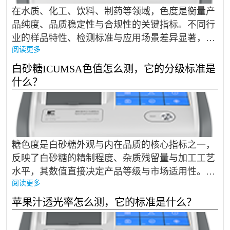
在水质、化工、饮料、制药等领域，色度是衡量产
品纯度、品质稳定性与合规性的关键指标。不同行
业的样品特性、检测标准与应用场景差异显著，色
阅读更多
度仪选型需紧密贴合行业需求，从测量原理、标准
适配、精度范围、设备形态等维度综合考量，匹配
白砂糖ICUMSA色值怎么测，它的分级标准是
适配场景的仪器方案。 ...
什么？
糖色度是白砂糖外观与内在品质的核心指标之一，
反映了白砂糖的精制程度、杂质残留量与加工工艺
水平，其数值直接决定产品等级与市场适用性。分
阅读更多
光光度法测定ICUMSA色值是国内标准明确规定的
白砂糖色值检测方法，可精准量化白砂糖溶液的色
苹果汁透光率怎么测，它的标准是什么？
度水平；彩谱DS-816N台式液...