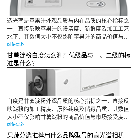
透光率是苹果汁外观品质与内在品质的核心指标之
一，直接反映苹果汁的澄清度、新鲜度及加工工艺
水平，其数值大小不仅影响苹果汁的商品价值与市
阅读更多
场接受度，更能间接提示苹果汁是否存在悬浮杂
质、微生物污染、储藏变质等品质问题。透光率检
甘薯淀粉白度怎么测？优级品与一、二级的标
测是《GB/T 18963-2012 浓缩苹...
准是什么？
白度是甘薯淀粉外观品质的核心指标之一，直接反
映淀粉的加工精度、原料纯度及储藏品质，其数值
大小不仅影响甘薯淀粉的商品价值与市场接受度，
阅读更多
更能间接提示淀粉是否存在加工提纯不彻底、储藏
受潮变质等品质问题。《GB/T 22427.6—2008 淀粉
果蔬分选推荐用什么品牌型号的高光谱相机