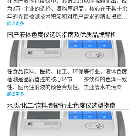
在国产液体色度仪中，彩谱之所以能脱颖而出，成
为3万+企业的选择、复购率超高，核心在于其十余
年的光谱检测技术积淀和对用户需求的精准把控。
阅读更多
作为国家专精特新小巨人企业，彩谱没有走“全品
类通吃”的路线，而是深耕液体色度检测领域，针
国产液体色度仪选购指南及优质品牌解析
对性打造适配各行业...
在食品饮料、医药、化工、环保等行业，液体色度
检测是品质管控的核心环节——茶饮料的色泽一致
性、医药注射液的颜色合规性、工业废水的污染程
阅读更多
度评估，都离不开一台精准、稳定的液体色度仪。
它直接决定产品合格率与市场竞争力，也是企业合
水质/化工/饮料/制药行业色度仪选型指南
规生产的关键设备...