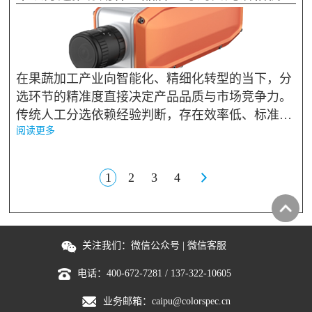
白度测定》国标明确规定的甘...
在果蔬加工产业向智能化、精细化转型的当下，分
选环节的精准度直接决定产品品质与市场竞争力。
传统人工分选依赖经验判断，存在效率低、标准不
阅读更多
一、易漏检等问题，而高光谱相机凭借“图谱合一”
的核心优势，可精准捕捉果蔬内外部品质特征，成
为果蔬分选领域的核心...
1
2
3
4
关注我们：
微信公众号
|
微信客服
电话：
400-672-7281
/
137-322-10605
业务邮箱：
caipu@colorspec.cn