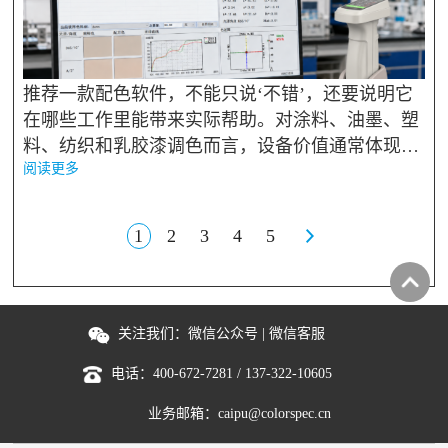
推荐一款配色软件，不能只说‘不错’，还要说明它
在哪些工作里能带来实际帮助。对涂料、油墨、塑
料、纺织和乳胶漆调色而言，设备价值通常体现在
阅读更多
三处：减少主观判断、发现肉眼不易稳定识别的差
异、把检测结果保存为可复查记录。老师傅经验仍
有价值，软件负责把...
1
2
3
4
5
关注我们：
微信公众号
|
微信客服
电话：
400-672-7281
/
137-322-10605
业务邮箱：
caipu@colorspec.cn