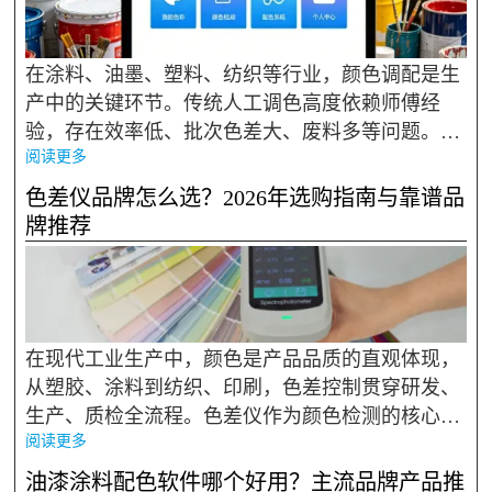
在涂料、油墨、塑料、纺织等行业，颜色调配是生
产中的关键环节。传统人工调色高度依赖师傅经
验，存在效率低、批次色差大、废料多等问题。电
阅读更多
脑配色软件通过建立色料数据库，结合光学模型计
算配方，能显著提升调色效率和准确率，是色彩管
色差仪品牌怎么选？2026年选购指南与靠谱品
理数字化的核心工具。 ...
牌推荐
在现代工业生产中，颜色是产品品质的直观体现，
从塑胶、涂料到纺织、印刷，色差控制贯穿研发、
生产、质检全流程。色差仪作为颜色检测的核心设
阅读更多
备，其精度与稳定性直接影响产品一致性。面对市
场上众多品牌与型号，如何挑选适配自身需求的设
油漆涂料配色软件哪个好用？主流品牌产品推