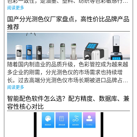
色彩一致性，是油墨、塑料、纺织等色彩敏感行业
阅读更多
的重要生产工具。不同行业的配色逻辑、原料体系
与工艺要求差异很大：油墨注重印刷适性与透明
国产分光测色仪厂家盘点，高性价比品牌产品
性，塑料关注高温成型...
推荐
随着国内制造业的品质升级，色彩管控成为越来越
多企业的刚需，分光测色仪的市场需求也持续增
长。过去高端分光测色仪市场长期被进口品牌占
阅读更多
据，价格高昂、售后不便，让很多中小企业望而却
步。近年来，国产分光测色仪品牌快速崛起，技术
智能配色软件怎么选？配方精度、数据库、兼
性能不断提升，价格更亲...
容性核心对比