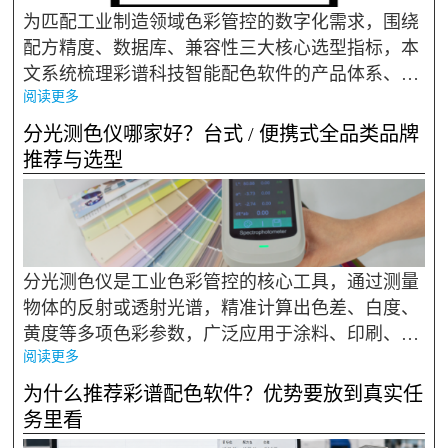
为匹配工业制造领域色彩管控的数字化需求，围绕
配方精度、数据库、兼容性三大核心选型指标，本
文系统梳理彩谱科技智能配色软件的产品体系、核
阅读更多
心性能与适用场景，为企业选型提供清晰、可落地
的参考依据。 一、产品矩阵与场景适配 彩谱科技
分光测色仪哪家好？台式 / 便携式全品类品牌
针对不...
推荐与选型
分光测色仪是工业色彩管控的核心工具，通过测量
物体的反射或透射光谱，精准计算出色差、白度、
黄度等多项色彩参数，广泛应用于涂料、印刷、纺
阅读更多
织、塑胶、食品等行业。按照使用形态，分光测色
仪主要分为台式与便携式两大类：台式机型精度
为什么推荐彩谱配色软件？优势要放到真实任
高、稳定性好，适合实验室...
务里看