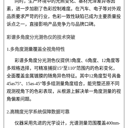
同时，生产环境中的光照变化、基材光泽差异等因
素，进一步加剧了色彩控制难度。在汽车、电子等对外观
品质要求严苛的行业，色彩一致性缺陷已成为主要质量投
诉点之一，直接影响产品竞争力与品牌口碑。
彩谱多角度分光测色仪的技术突破
1.
多角度测量覆盖全视角特性
彩谱多角度分光测色仪提供
3角度、6角度、12角度等
多规格选择，可精准捕捉15°至110°范围内的色彩变化，
全面覆盖金属镀膜的随角异色特征。其中12角度型号具备
45as75°、15as-45°等多组测量角度组合，能完整还原不同
观测视角下的色彩表现，从根源上解决单一角度测量的视
角偏差问题。
2.
高精度光学系统保障数据可靠
仪器采用先进的光学设计，光谱测量范围覆盖
400nm-