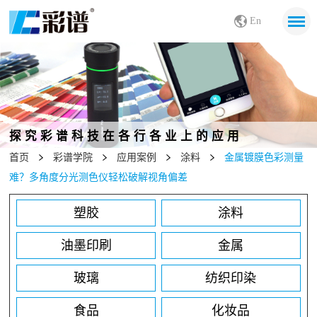
En
探究彩谱科技在各行各业上的应用
首页
彩谱学院
应用案例
涂料
金属镀膜色彩测量
难？多角度分光测色仪轻松破解视角偏差
塑胶
涂料
油墨印刷
金属
玻璃
纺织印染
食品
化妆品