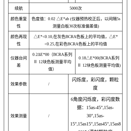
续航
5000次
颜色重复
色度值：
0.02 △E*ab (仪器预热校正后，以间隔5s
性
测量白板30次标准偏差值)
颜色再现
△E*<0.10,在灰色BCRA色板上的平均值，△E*
性
<0.25,在彩色BCRA色板上的平均值
0.2ΔE*00（BCRA系列
仪器台间
0.18△E*00(BCRA系列
Ⅱ 12块色板测量平均
差
Ⅱ 12块色板测量平均值)
值）
闪烁度，彩闪度，颗粒
效果参数
/
度
6角度闪烁度，彩闪度数
据：15as-45°,15as-
30°,15as-
效果测量
/
15°,15as15°,15as45°,15as8