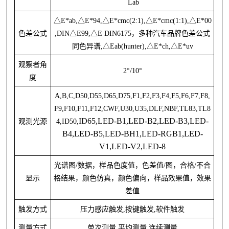
Lab
△E*ab,△E*94,△E*cmc(2:1),△E*cmc(1:1),△E*00
色差公式
,DIN△E99,△E DIN6175，多种汽车品牌色差公式
同色异谱
,△Eab(hunter),△E*ch,△E*uv
观察者角
2°/10°
度
A,B,C,D50,D55,D65,D75,F1,F2,F3,F4,F5,F6,F7,F8,
F9,F10,F11,F12,CWF,U30,U35,DLF,NBF,TL83,TL8
ID65,LED-B1,LED-B2,LED-B3,LED-
观测光源
4,ID50,
B4,LED-B5,LED-BH1,LED-RGB1,LED-
V1,LED-V2,LED-8
光谱图
/数据，样品色度值，色差值/图，合格/不合
显示
格结果，颜色仿真，颜色偏向，样品效果值，效果
差值
触发方式
压力感应触发
,按键触发,软件触发
测量方式
单
次测量,平
均测量,连续测量