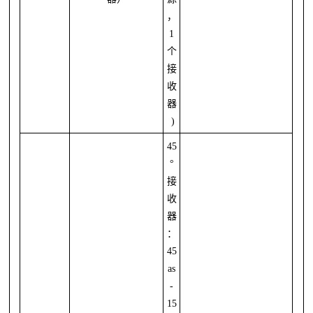
，
1
个
接
收
器
)
45
°
接
收
器
：
45
as
-
15