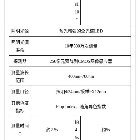
s1
10
°
照明光源
蓝光增强的全光谱
LED
照明光源
10年500万次测量
寿命
探测器
256像元双阵列CMOS图像感应器
测量波长
400nm-700nm
范围
测量口径
照明
Φ24mm/采样9X12mm
其他色度
Flop Index、随角异色指数
指标
约
测量时间
约
2.5s
4.
约
5s
*
5s