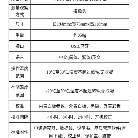
测量观察
摄像头
方式
尺寸
长
194mmx宽73mmx高118mm
重量
约
850g
接口
USB,蓝牙
语言
中文
(简体、繁体)英文
操作温度
10℃至50℃,湿度不超过85%,无冷凝
范围
存储温度
-20℃至50℃,湿度不超过85%,无冷凝
范围
校准
内置白板参数，外置白板、黑筒、外置彩板
校准间隔
4小时、8小时、24小时、开机校正
电源适配器、数据线、说明书、品质管理软件
(官
标准附件
网下载)、校正盒、保护盖、腕带