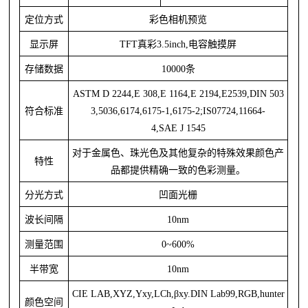
定位方式
彩色相机预览
显示屏
TFT真彩3.5inch,电容触摸屏
存储数据
10000条
ASTM D 2244,E 308,E 1164,E 2194,E2539,DIN 503
符合标准
3,5036,6174,6175-1,6175-2;IS07724,11664-
4,
SAE J 1545
对于金属色、珠光色及其他复杂的特殊效果颜色产
特性
品都提供精确一致的色彩测量。
分光方式
凹面光栅
波长间隔
10nm
测量范围
0~600%
半带宽
10nm
CIE LAB,XYZ,Yxy,LCh,βxy.DIN Lab99,RGB,hunter
颜色空间