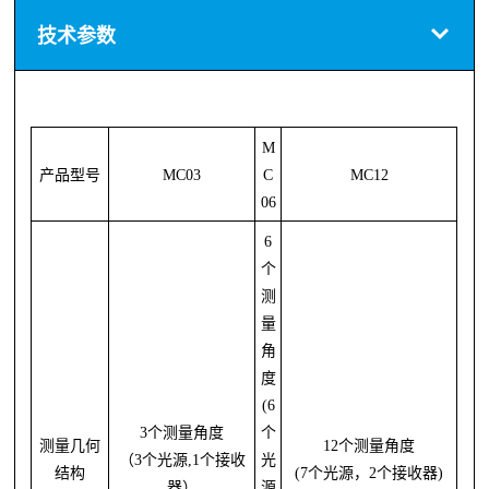
技术参数
M
产品型号
MC03
C
MC12
06
6
个
测
量
角
度
(6
3个测量角度
个
测量几何
12个测量角度
（
3个光源,1个接收
光
结构
(7个光源，2个接收器)
器）
源