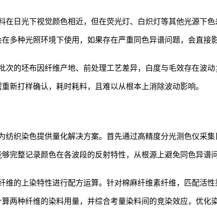
料在日光下视觉颜色相近，但在荧光灯、白炽灯等其他光源下色
会在多种光照环境下使用，如果存在严重同色异谱问题，会直接
批次的坯布因纤维产地、前处理工艺差异，白度与毛效存在波动
需重新打样确认，耗时耗料，且难以从根本上消除波动影响。
为纺织染色提供量化解决方案。首先通过高精度分光测色仪采集
能够完整记录颜色在各波段的反射特性，从根源上避免同色异谱
纤维的上染特性进行配方运算。针对棉麻纤维素纤维，匹配活性
计算两种纤维的染料用量，并综合考量染料间的竞染效应，优化