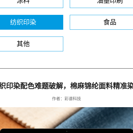
涂料
油墨印刷
纺织印染
食品
其他
织印染配色难题破解，棉麻锦纶面料精准
作者：彩谱科技