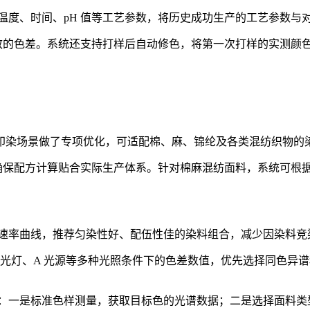
温度、时间、pH 值等工艺参数，将历史成功生产的工艺参数与
致的色差。系统还支持打样后自动修色，将第一次打样的实测颜
对纺织印染场景做了专项优化，可适配棉、麻、锦纶及各类混纺织物
确保配方计算贴合实际生产体系。针对棉麻混纺面料，系统可根
速率曲线，推荐匀染性好、配伍性佳的染料组合，减少因染料竞
4 荧光灯、A 光源等多种光照条件下的色差数值，优先选择同色异
：一是标准色样测量，获取目标色的光谱数据；二是选择面料类