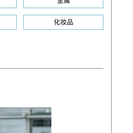
金属
化妆品
？