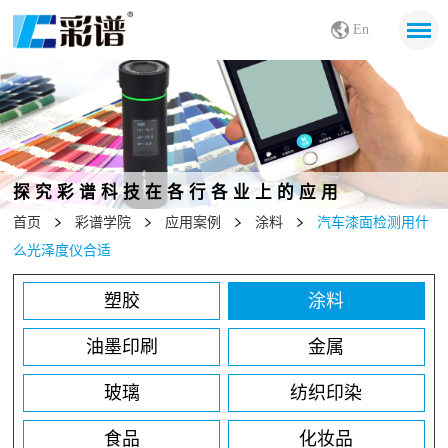
En
探究彩谱科技在各行各业上的应用
首页
彩谱学院
应用案例
涂料
汽车漆面检测用什
么光泽度仪合适
塑胶
涂料
油墨印刷
金属
玻璃
纺织印染
食品
化妆品