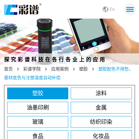
En
探究彩谱科技在各行各业上的应用
首页
彩谱学院
应用案例
塑胶
塑胶配色不用愁，
基材底色与注塑温度自动补偿
塑胶
涂料
油墨印刷
金属
玻璃
纺织印染
食品
化妆品