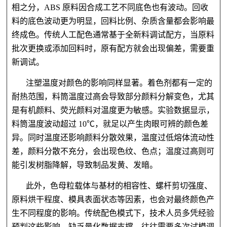
相之分，ABS 原料因合成工艺不同底色也有波动。回收
料的底色波动更为明显，回料比例、杂质含量都会影响最
终成色。传统人工配色通常基于全新料调试配方，当原料
批次更换或添加回料时，原有配方就会出现偏差，需要重
新调试。
注塑温度对颜色的影响同样显著。着色剂都有一定的
耐热范围，料筒温度过高会导致部分颜料分解变色，尤其
是有机颜料、荧光颜料对温度更为敏感。实验数据显示，
料筒温度波动超过
10℃，就足以产生肉眼可辨的颜色差
异。同时温度还影响颜料分散效果，温度过低熔体流动性
差，颜料分散不充分，会出现色纹、色点；温度过高则可
能引发树脂降解，导致制品发黄、发暗。
此外，色母粒载体与基材的相容性、螺杆剪切强度、
原料烘干程度、模具表面状态等因素，也会对最终颜色产
生不同程度的影响。传统配色模式下，技术人员多凭经验
预判这些影响，缺乏量化数据支撑，往往需要多次试模调