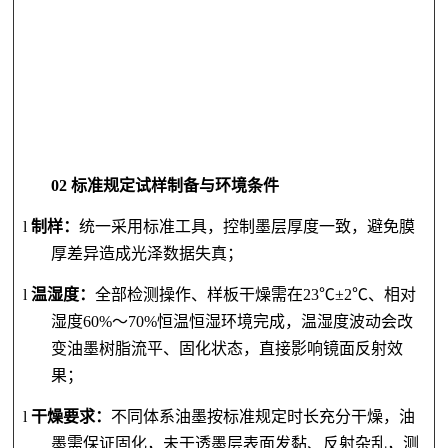
02 标准规定试样制备与环境条件
l
制样：
统一采用标准工具，控制墨层厚度一致，避免膜
厚差异造成光泽数据失真；
l
温湿度：
全部检测操作、样板干燥需在
2
3℃±2℃、相对
湿度60%～70%恒温恒湿环境完成，温湿度波动会改
变油墨树脂流平、固化状态，直接影响镜面反射效
果；
l
干燥要求：
不同体系油墨按标准规定时长充分干燥，油
墨需保证固化，未干透墨层表面发黏、反射杂乱，测