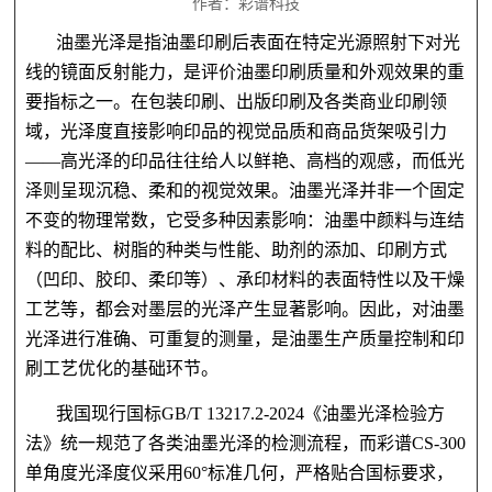
作者：彩谱科技
油墨光泽是指油墨印刷后表面在特定光源照射下对光
线的镜面反射能力，是评价油墨印刷质量和外观效果的重
要指标之一。在包装印刷、出版印刷及各类商业印刷领
域，光泽度直接影响印品的视觉品质和商品货架吸引力
——高光泽的印品往往给人以鲜艳、高档的观感，而低光
泽则呈现沉稳、柔和的视觉效果。油墨光泽并非一个固定
不变的物理常数，它受多种因素影响：油墨中颜料与连结
料的配比、树脂的种类与性能、助剂的添加、印刷方式
（凹印、胶印、柔印等）、承印材料的表面特性以及干燥
工艺等，都会对墨层的光泽产生显著影响。因此，对油墨
光泽进行准确、可重复的测量，是油墨生产质量控制和印
刷工艺优化的基础环节。
我国现行国标
GB/T 13217.2-2024《油墨光泽检验方
法》统一规范了各类油墨光泽的检测流程，而彩谱CS-300
单角度光泽度仪采用60°标准几何，严格贴合国标要求，