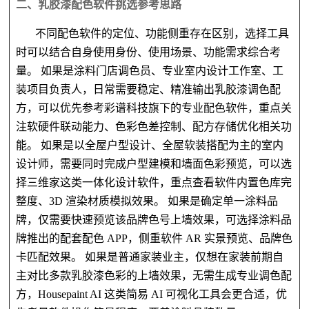
二
、乳胶漆配色软件挑选参考思路
不同配色软件的定位、功能侧重存在区别，选择工具
时可以结合自身使用身份、使用场景、功能需求综合考
量。
如果是涂料门店调色员、专业室内设计工作室、工
装项目负责人，日常需要稳定、精准输出乳胶漆调色配
方，可以优先参考彩谱科技旗下的专业配色软件，重点关
注软硬件联动能力、色彩色差控制、配方存储优化相关功
能。
如果是以全屋户型设计、全屋软装搭配为主的室内
设计师，需要同时完成户型建模和墙面色彩预览，可以选
择三维家这类一体化设计软件，重点查看软件内置色库完
整度、
3D 渲染材质模拟效果。 如果是确定单一涂料品
牌，仅需要快速预览该品牌色号上墙效果，可选择涂料品
牌推出的配套配色 APP，侧重软件 AR 实景预览、品牌色
卡匹配效果。 如果是普通家装业主，仅想在家装前期自
主对比多款乳胶漆色彩的上墙效果，无需生成专业调色配
方，Housepaint AI 这类简易 AI 可视化工具会更合适，优