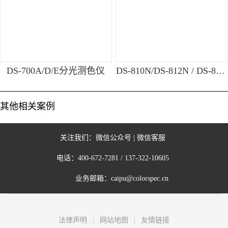
DS-700A/D/E分光测色仪
DS-810N/DS-812N / DS-816N台式液体色度仪
其他相关案例
关注我们：
微信公众号
|
微信客服
电话：
400-672-7281
/
137-322-10605
业务邮箱：
caipu@colorspec.cn
法律声明
网站地图
友情链接