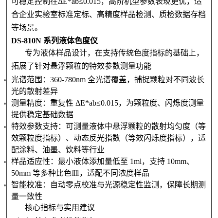
可稳定控制在ΔE*ab≤0.015，高阶机型参数表现更优，适
合企业实验室标准定标、高精度样品检测、质检数据存档
等场景。
DS-810N 系列液体色度仪
专为液体样品设计，在支持传统色度指标的基础上，
拓展了针对悬浮颗粒的特效参数测量功能
光谱范围：360-780nm 全光谱覆盖，捕捉颗粒对不同波长
光的散射差异
测量精度：重复性 ΔE*ab≤0.015，为颗粒度、闪烁度测量
提供稳定基础数据
特效参数支持：可测量液体中悬浮颗粒的散射均匀度（等
效颗粒度指标）、动态反光指数（等效闪烁度指标），适
配涂料、油墨、饮料等行业
样品适应性：最小液体添加量低至 1ml，支持 10mm、
50mm 等多种比色皿，适配不同浓度样品
智能校准：自动零点校准与光源稳定性监测，保障长期测
量一致性
核心指标与实用建议