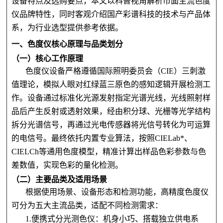
设备特点及选购要点，本文以科普视角解析市面主流色度
仪品牌特性，同时客观介绍国产彩谱科技的技术与产品体
系，为行业选型提供参考依据。
一、色度仪核心原理与品类划分
（一）核心工作原理
色度仪设备严格遵循国际照明委员会（CIE）三刺激
值理论，模拟人眼对红绿蓝三原色的感知逻辑开展检测工
作。设备通过标准化光源发射指定光谱光线，光线照射样
品后产生反射或透射效果，经由积分球、光栅等光学结构
拆分光谱信号，再通过光电传感器将光信号转化为可运算
的电信号。最终依托内置专业算法，按照CIELab*、
CIELCh等通用色度模型，精准计算出样品色彩参数与色
差数值，实现色彩的量化检测。
（二）主要品类及适用场景
根据使用场景、设备形态和检测功能，高精度色度仪
可分为五大主流品类，适配不同检测需求：
1.便携式分光测色仪：机身小巧、搭载独立供电系