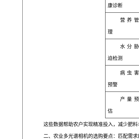
康诊断
营养管
理
水分胁
迫检测
病虫害
预警
产量预
估
这些数据帮助农户实现精准投入，减少肥料
二、农业多光谱相机的选购要点：匹配需求