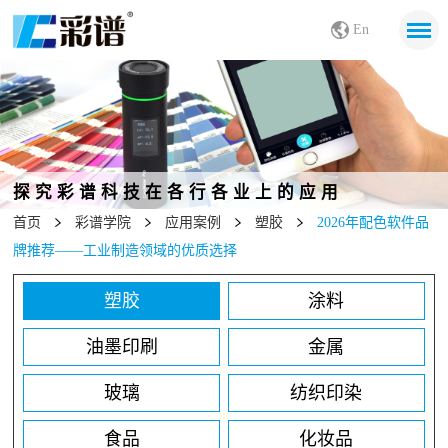
En
探究彩谱科技在各行各业上的应用
首页
彩谱学院
应用案例
塑胶
2026年配色软件品
牌推荐——工业制造领域的优质选择
塑胶
涂料
油墨印刷
金属
玻璃
纺织印染
食品
化妆品