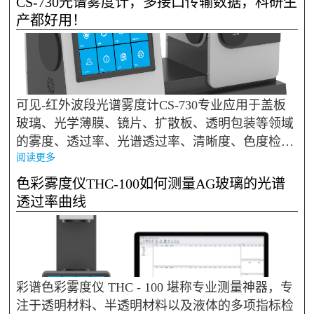
CS-730光谱雾度计，多接口传输数据，科研生
能支撑——一旦产品实...
产都好用！
可见-红外波段光谱雾度计CS-730专业应用于盖板
玻璃、光学薄膜、镜片、扩散板、透明包装等领域
的雾度、透过率、光谱透过率、清晰度、色度检测,
阅读更多
其波长范围400-1100nm，1nm超高分辨率,可精准测
量光谱数据。140mm超宽样品池设计，方便放置不
色彩雾度仪THC-100如何测量AG玻璃的光谱
同规格样品。7英寸触摸显...
透过率曲线
彩谱色彩雾度仪 THC - 100 堪称专业测量神器，专
注于透明材料、半透明材料以及液体的多项指标检