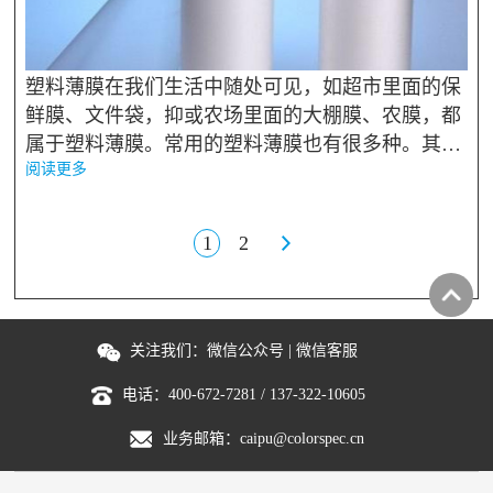
塑料薄膜在我们生活中随处可见，如超市里面的保
鲜膜、文件袋，抑或农场里面的大棚膜、农膜，都
属于塑料薄膜。常用的塑料薄膜也有很多种。其中
阅读更多
低密度聚乙烯薄膜（LDPE,low density polyethylen
e）因质地柔软，长期于80度以下使用下无毒，而
且加工方便，化学稳定性也好等...
1
2
关注我们：
微信公众号
|
微信客服
电话：
400-672-7281
/
137-322-10605
业务邮箱：
caipu@colorspec.cn