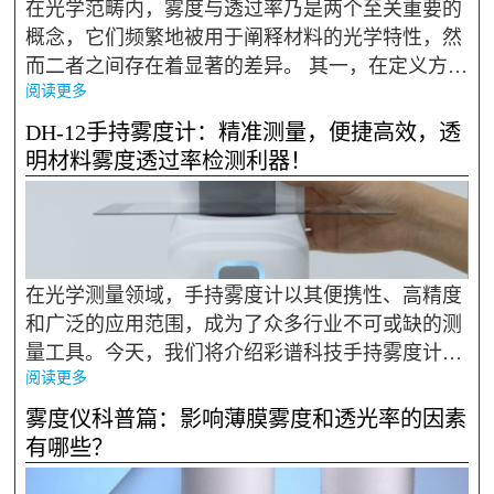
在光学范畴内，雾度与透过率乃是两个至关重要的
概念，它们频繁地被用于阐释材料的光学特性，然
而二者之间存在着显著的差异。 其一，在定义方面
阅读更多
有所不同。透过率指的是透过材料的光通量和入射
光通量的比值，一般以百分比的形式呈现。它主要
DH-12手持雾度计：精准测量，便捷高效，透
体现了材料对光的穿...
明材料雾度透过率检测利器！
在光学测量领域，手持雾度计以其便携性、高精度
和广泛的应用范围，成为了众多行业不可或缺的测
量工具。今天，我们将介绍彩谱科技手持雾度计D
阅读更多
H-12，并阐述它们各自的特点及为何值得推荐。 D
H-12手持雾度计 一、产品介绍 DH-12手持雾度计
雾度仪科普篇：影响薄膜雾度和透光率的因素
是DH系列...
有哪些？