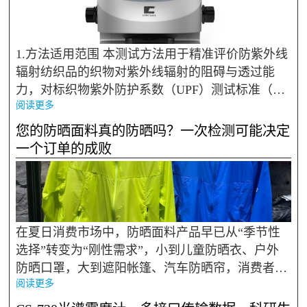
1.方法适用范围 本测试方法用于精准评价防紫外线
辐射纺织品的织物对紫外线辐射的阻碍与透过能
力，对标织物紫外防护系数（UPF）测试标准（AA
阅读更多
TCC183,AS/NZS 4399,ISO13758）,为纺织品防紫外
线性能的量化评估提供可靠依据。 本方法适配彩谱
您的防晒面料真的防晒吗？一次检测可能决定
科技U...
一个订单的成败
在夏日消费市场中，防晒面料产品早已从“季节性
选择”转变为“刚性需求”，小到儿童防晒衣、户外
防晒口罩，大到遮阳帐篷、汽车防晒帘，消费者对
阅读更多
“防晒”功能的关注度与日俱增。但“防晒”二字绝非
商家口中的营销话术，其背后需要实打实的防护性