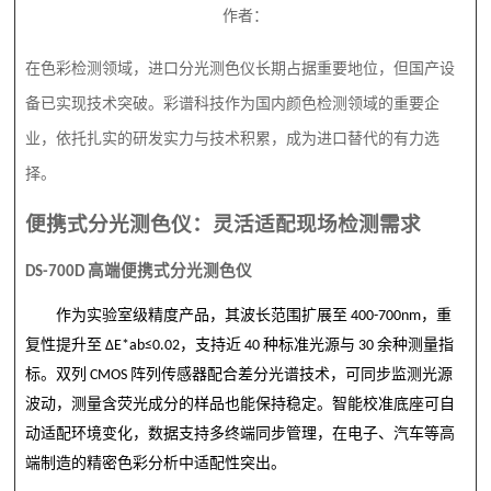
作者：
在色彩检测领域，进口分光测色仪长期占据重要地位，但国产设
备已实现技术突破。彩谱科技作为国内颜色检测领域的重要企
业，依托扎实的研发实力与技术积累，成为进口替代的有力选
择。
便携式分光测色仪：灵活适配现场检测需求
DS-700D
高端便携式分光测色仪
作为实验室级精度产品，其波长范围扩展至
400-700nm
，重
复性提升至
ΔE*ab≤0.02
，支持近
40
种标准光源与
30
余种测量指
标。双列
CMOS
阵列传感器配合差分光谱技术，可同步监测光源
波动，测量含荧光成分的样品也能保持稳定。智能校准底座可自
动适配环境变化，数据支持多终端同步管理，在电子、汽车等高
端制造的精密色彩分析中适配性突出。