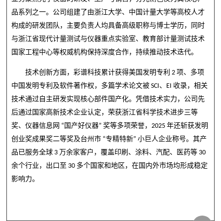
品系列之一。公司组建了由浙江大学、中国计量大学等高校人才
构成的研发团队，主要负责人均具备高级职称与博士学历，同时
与浙江省现代计量测试与仪器重点实验室、教育部计量测试技术
国家工程中心等权威机构保持深度合作，持续推动技术迭代。
技术创新方面，彩谱科技累计获得美国发明专利
2
项、多项
中国发明专利及软件著作权，多篇学术论文被
SCI
、
EI
收录，相关
技术通过自主研发实现核心部件国产化。凭借技术实力，公司先
后通过国家高新技术企业认定，荣获浙江省科学技术进步三等
奖、仪器信息网
“
国产好仪器
”
奖等多项荣誉，
2025
年还斩获发明
创业奖成果奖二等奖及台州市
“
专精特新
”
小巨人企业称号。其产
品已服务全球
3
万余家客户，覆盖印刷、涂料、汽配、医药等
30
余个行业，出口至
30
多个国家和地区，在国内外市场均形成稳定
影响力。