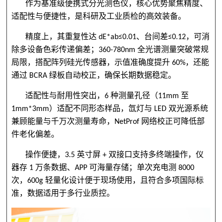
作为基准级便携式分光测色仪，核心优势聚焦精度、
适配性与便捷性，是科研及工业质检的高效装备。
精度上，其重复性达
dE*ab≤0.01
、台间差
≤0.12
，可消
除多设备色彩传递偏差；
360-780nm
全光谱测量突破常规
局限，搭配阵列硅光传感器，示值准确度提升
60%
，还能
通过
BCRA
绿板自动校正，确保长期数据稳定。
适配性与耐用性突出，
6
种测量孔径（
11mm
至
1mm*3mm
）适配不同形态样品，氙灯与
LED
双光源系统
兼顾能量与千万次测量寿命，
NetProf
网络校正可降低部
件老化偏差。
操作便捷，
3.5
英寸屏
+
双接口支持多终端操作，仪
器存
1
万条数据、
APP
可海量存储；单次充电测
8000
次，
600g
轻量化设计便于现场使用，且符合多项国际标
准，数据适用于多行业质控。