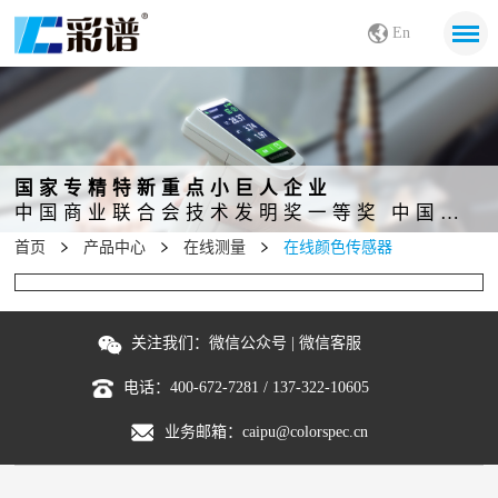
En
国家专精特新重点小巨人企业
中国商业联合会技术发明奖一等奖 中国发明创业奖成果奖二等奖
首页
产品中心
在线测量
在线颜色传感器
关注我们：
微信公众号
|
微信客服
电话：
400-672-7281
/
137-322-10605
业务邮箱：
caipu@colorspec.cn