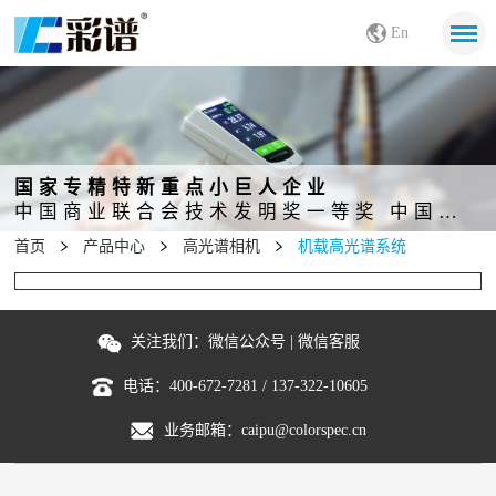
En
国家专精特新重点小巨人企业
中国商业联合会技术发明奖一等奖 中国发明创业奖成果奖二等奖
首页
产品中心
高光谱相机
机载高光谱系统
关注我们：
微信公众号
|
微信客服
电话：
400-672-7281
/
137-322-10605
业务邮箱：
caipu@colorspec.cn