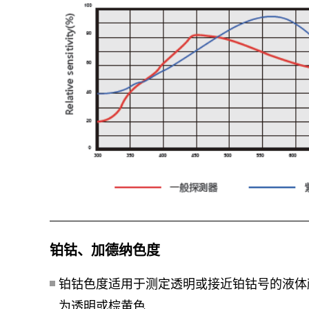
铂钴、加德纳色度
铂钴色度适用于测定透明或接近铂钴号的液体
为透明或棕黄色