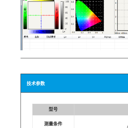
技术参数
型
号
测
量条件
（