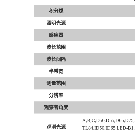
积分球
照明光源
感应器
波长范围
波长间隔
半带宽
测量范围
分辨率
观察者角度
A,B,C,D50,D55,D65,D75,
观测光源
TL84,ID50,ID65,LED-B