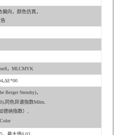
颜色偏向，颜色仿真，
报告
unsell，MI,CMYK
94,ΔE*00
e Berger Stensby)，
3-00),同色异谱指数Milm,
r（加德纳指数）,
Color
5，最大值0.03