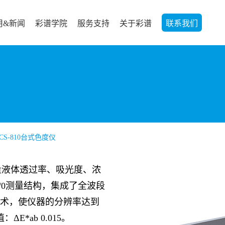
用&新闻
彩谱学院
服务支持
关于彩谱
联系我们
CS-810台式色度仪
量液体透过率、吸光度、浓
/0
测量结构，集成了全波段
术，使仪器的分辨率达到
值：Δ
E*ab 0.015
。