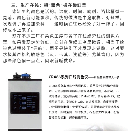
三、生产在线：把“飘色”摁在
染缸
里
染缸里的颜色是活的。温度、时间、助剂、浴比稍微一
晃荡，颜色就可能飘移。传统的做法是中途取样，对缸样，
发现偏了再追加染料——这时候往往已经染了好一阵子，回
修成本上来了。
现在不少工厂在染色工序布置了在线或旁线的测色方
案。如果发现走势偏红，立刻在后续工序里微调，相当于给
染色过程装了“导航”，而不是快到了才发现走错路。这对要
求极其严格的敏感色（灰、卡其、浅蓝等）尤其管用，因为
那些颜色偏一点点，肉眼就喊救命。