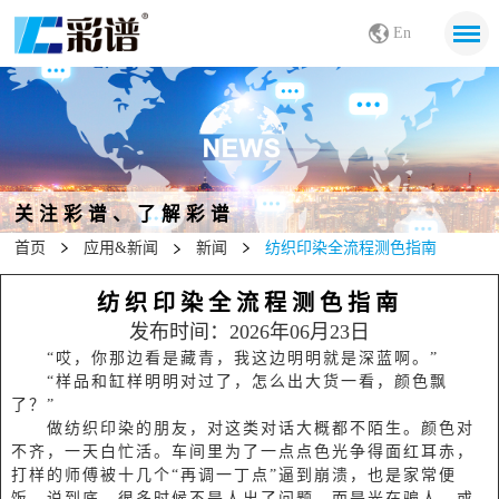
En
关注彩谱、了解彩谱
首页
应用&新闻
新闻
纺织印染全流程测色指南
纺织印染全流程测色指南
发布时间：2026年06月23日
“哎，你那边看是藏青，我这边明明就是深蓝啊。”
“样品和缸样明明对过了，怎么出大货一看，颜色飘
了？”
做纺织印染的朋友，对这类对话大概都不陌生。颜色对
不齐，一天白忙活。车间里为了一点点色光争得面红耳赤，
打样的师傅被十几个“再调一丁点”逼到崩溃，也是家常便
饭。说到底，很多时候不是人出了问题，而是光在骗人，或