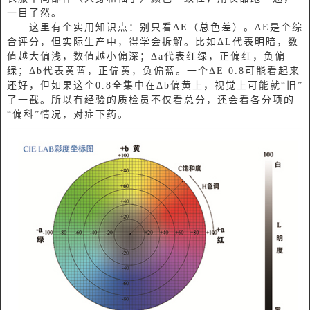
一目了然。
这里有个实用知识点：别只看ΔE（总色差）。ΔE是个综
合评分，但实际生产中，得学会拆解。比如ΔL代表明暗，数
值越大偏浅，数值越小偏深；Δa代表红绿，正偏红，负偏
绿；Δb代表黄蓝，正偏黄，负偏蓝。一个ΔE 0.8可能看起来
还好，但如果这个0.8全集中在Δb偏黄上，视觉上可能就“旧”
了一截。所以有经验的质检员不仅看总分，还会看各分项的
“偏科”情况，对症下药。