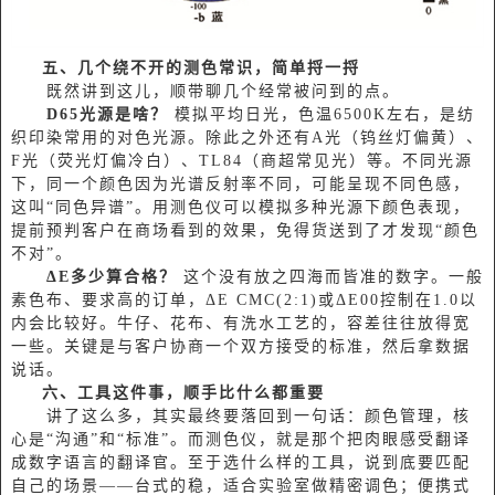
五、几个绕不开的测色常识，简单捋一捋
既然讲到这儿，顺带聊几个经常被问到的点。
D65光源是啥？
模拟平均日光，色温6500K左右，是纺
织印染常用的对色光源。除此之外还有A光（钨丝灯偏黄）、
F光（荧光灯偏冷白）、TL84（商超常见光）等。不同光源
下，同一个颜色因为光谱反射率不同，可能呈现不同色感，
这叫“同色异谱”。用测色仪可以模拟多种光源下颜色表现，
提前预判客户在商场看到的效果，免得货送到了才发现“颜色
不对”。
ΔE多少算合格？
这个没有放之四海而皆准的数字。一般
素色布、要求高的订单，ΔE CMC(2:1)或ΔE00控制在1.0以
内会比较好。牛仔、花布、有洗水工艺的，容差往往放得宽
一些。关键是与客户协商一个双方接受的标准，然后拿数据
说话。
六、工具这件事，顺手比什么都重要
讲了这么多，其实最终要落回到一句话：颜色管理，核
心是“沟通”和“标准”。而测色仪，就是那个把肉眼感受翻译
成数字语言的翻译官。至于选什么样的工具，说到底要匹配
自己的场景——台式的稳，适合实验室做精密调色；便携式