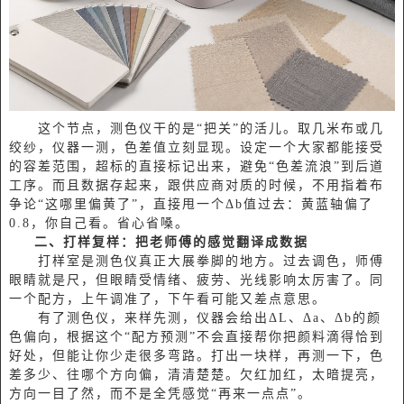
这个节点，测色仪干的是“把关”的活儿。取几米布或几
绞纱，仪器一测，色差值立刻显现。设定一个大家都能接受
的容差范围，超标的直接标记出来，避免“色差流浪”到后道
工序。而且数据存起来，跟供应商对质的时候，不用指着布
争论“这哪里偏黄了”，直接甩一个Δb值过去：黄蓝轴偏了
0.8，你自己看。省心省嗓。
二、
打样复样：把老师傅的感觉翻译成数据
打样室是测色仪真正大展拳脚的地方。过去调色，师傅
眼睛就是尺，但眼睛受情绪、疲劳、光线影响太厉害了。同
一个配方，上午调准了，下午看可能又差点意思。
有了测色仪，来样先测，仪器会给出ΔL、Δa、Δb的颜
色偏向，根据这个“配方预测”不会直接帮你把颜料滴得恰到
好处，但能让你少走很多弯路。打出一块样，再测一下，色
差多少、往哪个方向偏，清清楚楚。欠红加红，太暗提亮，
方向一目了然，而不是全凭感觉“再来一点点”。