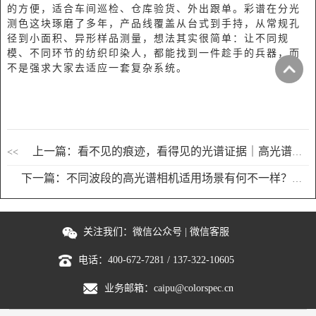
的方便，适合车间巡检、仓库验货、外出跟单。彩谱在分光
测色这块琢磨了多年，产品线覆盖从台式到手持，从常规孔
径到小面积、异形样品测量，想法其实很简单：让不同规
模、不同环节的纺织印染人，都能找到一件趁手的兵器，而
不是强求大家去适应一套复杂系统。
上一篇：看不见的痕迹，看得见的光谱证据｜高光谱成像赋能法医饮品痕量物证智能识别
<<
下一篇：不同波段的高光谱相机适用场景有何不一样？
>
关注我们：
微信公众号
|
微信客服
电话：
400-672-7281
/
137-322-10605
业务邮箱：
caipu@colorspec.cn