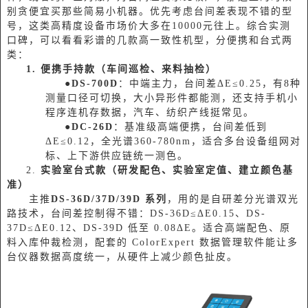
别贪便宜买那些简易小机器。优先考虑台间差表现不错的型
号，这类高精度设备市场价大多在10000元往上。综合实测
口碑，可以看看彩谱的几款高一致性机型，分便携和台式两
类：
1. 便携手持款（车间巡检、来料抽检）
●
DS-700D
：中端主力，台间差ΔE≤0.25，有8种
测量口径可切换，大小异形件都能测，还支持手机小
程序连机存数据，汽车、纺织产线挺常见。
●
DC-26D
：基准级高端便携，台间差低到
ΔE≤0.12，全光谱360-780nm，适合多台设备组网对
标、上下游供应链统一测色。
2.
实验室台式款（研发配色、实验室定值、建立颜色基
准）
主推
DS-36D/37D/39D 系列
，用的是自研差分光谱双光
路技术，台间差控制得不错：DS-36D≤ΔE0.15、DS-
37D≤ΔE0.12、DS-39D 低至 0.08ΔE。适合高端配色、原
料入库仲裁检测，配套的 ColorExpert 数据管理软件能让多
台仪器数据高度统一，从硬件上减少颜色扯皮。