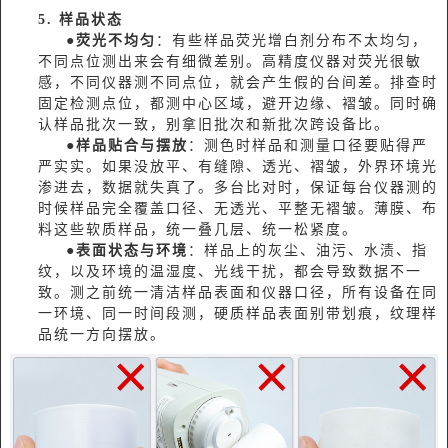
5. 样品状态
●
荧光不均匀
：有些样品荧光增白剂分布不太均匀，
不同点位测出来会有细微差别。高精度仪器对荧光很敏
感，不同仪器测不同点位，就会产生假的台间差。排查时
固定检测点位，都测中心区域，避开边缘、褶皱。同时确
认样品批次一致，别拿旧批次和新批次跨设备比。
●
样品贴合与摆放
：测色时样品和测量口径要贴得严
严实实。如果没放平、有缝隙、透光、褶皱，外界环境光
渗进去，数据就失真了。多台比对时，保证每台仪器测的
时候样品完全覆盖口径、无透光、平整无褶皱。薄膜、布
料这些软质样品，统一叠几层、统一松紧度。
●
表面状态与环境
：样品上的灰尘、油污、水渍、指
纹，以及环境的温湿度、光线干扰，都会导致数据不一
致。测之前统一清洁样品表面和仪器口径，所有设备在同
一环境、同一时间段测，硬质样品表面别带划痕，纹理样
品统一方向摆放。