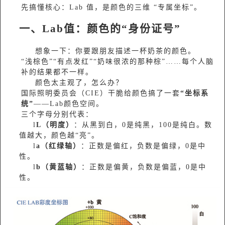
先搞懂核心：Lab 值，是颜色的三维 “专属坐标”。
一、Lab值：颜色的“身份证号”
想象一下：你要跟朋友描述一杯奶茶的颜色。
“浅棕色”“有点发红”“奶味很浓的那种棕”……每个人脑
补的结果都不一样。
颜色太主观了，怎么办？
国际照明委员会（CIE）干脆给颜色搞了一套
“坐标系
统”
——Lab颜色空间。
三个字母分别代表：
l
L（明度）
：从黑到白，0是纯黑，100是纯白。数
值越大，颜色越“亮”。
l
a（红绿轴）
：正数是偏红，负数是偏绿，0是中
性。
l
b（黄蓝轴）
：正数是偏黄，负数是偏蓝，0是中
性。