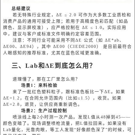
总结建议
若无特殊行业规定，‌ΔE ≤ 2.0‌ 可作为大多数工业质检和
消费产品的通用可接受上限；若用于高精度色彩匹配（如品
牌色、显示屏校准），应严格控制在 ‌ΔE ≤ 1.0‌。实际应用
中，建议与客户或标准文件明确约定容差范围。
注意：不同行业可能采用不同ΔE 公式（如 ΔE*ab、
ΔE00、ΔE94），其中 ‌ΔE00（CIEDE2000）‌ 是目前最符合
人眼感知的推荐标准，尤其在蓝色区域更准确。‌‌
三、Lab和ΔE到底怎么用？
道理懂了，那在工厂里怎么用？
场景1：来料检验
来了一批红色塑料粒子，跟标准色板比一下ΔE。如果
ΔE=1.2，在合同允许范围内（比如≤1.5），收货。如果
ΔE=2.8，退货，让供应商重新调色。
场景2：生产过程控制
喷涂线上每2小时测一次产品。发现L值从48掉到45——
颜色变暗了。现场调整喷枪流量，把L值拉回来。如果没有
Lab量化，光靠肉眼，等工人发现“好像颜色深了”的时候，可