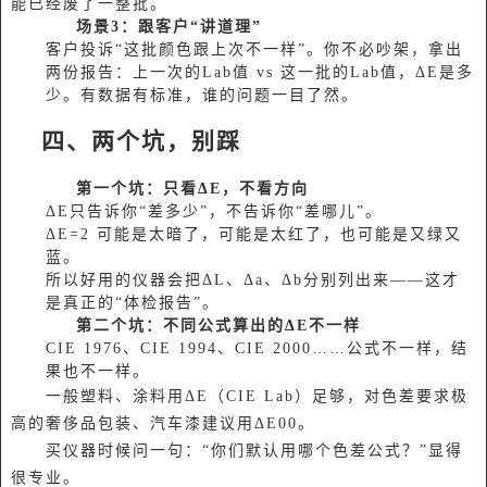
能已经废了一整批。
场景3：跟客户“讲道理”
客户投诉“这批颜色跟上次不一样”。你不必吵架，拿出
两份报告：上一次的Lab值 vs 这一批的Lab值，ΔE是多
少。有数据有标准，谁的问题一目了然。
四、两个坑，别踩
第一个坑：只看ΔE，不看方向
ΔE只告诉你“差多少”，不告诉你“差哪儿”。
ΔE=2 可能是太暗了，可能是太红了，也可能是又绿又
蓝。
所以好用的仪器会把ΔL、Δa、Δb分别列出来——这才
是真正的“体检报告”。
第二个坑：不同公式算出的ΔE不一样
CIE 1976、CIE 1994、CIE 2000……公式不一样，结
果也不一样。
一般塑料、涂料用ΔE（CIE Lab）足够，对色差要求极
高的奢侈品包装、汽车漆建议用ΔE00。
买仪器时候问一句：“你们默认用哪个色差公式？”显得
很专业。