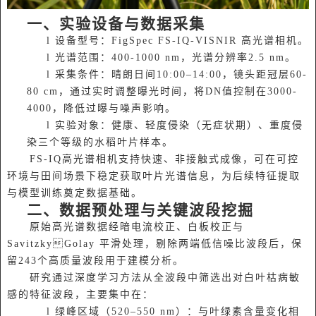
一、实验设备与数据采集
l 设备型号：FigSpec FS-IQ-VISNIR 高光谱相机。
l 光谱范围：400-1000 nm，光谱分辨率2.5 nm。
l 采集条件：晴朗日间10:00–14:00，镜头距冠层60-
80 cm，通过实时调整曝光时间，将DN值控制在3000-
4000，降低过曝与噪声影响。
l 实验对象：健康、轻度侵染（无症状期）、重度侵
染三个等级的水稻叶片样本。
FS-IQ高光谱相机支持快速、非接触式成像，可在可控
环境与田间场景下稳定获取叶片光谱信息，为后续特征提取
与模型训练奠定数据基础。
二、数据预处理与关键波段挖掘
原始高光谱数据经暗电流校正、白板校正与
SavitzkyGolay 平滑处理，剔除两端低信噪比波段后，保
留243个高质量波段用于建模分析。
研究通过深度学习方法从全波段中筛选出对白叶枯病敏
感的特征波段，主要集中在：
l 绿峰区域（520–550 nm）：与叶绿素含量变化相