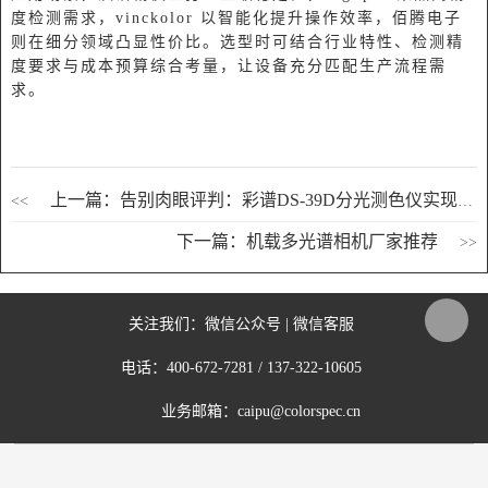
度检测需求，vinckolor 以智能化提升操作效率，佰腾电子
则在细分领域凸显性价比。选型时可结合行业特性、检测精
度要求与成本预算综合考量，让设备充分匹配生产流程需
求。
上一篇：告别肉眼评判：彩谱DS-39D分光测色仪实现洗液颜色数字化管理
<<
下一篇：机载多光谱相机厂家推荐
>>
关注我们：
微信公众号
|
微信客服
电话：
400-672-7281
/
137-322-10605
业务邮箱：
caipu@colorspec.cn