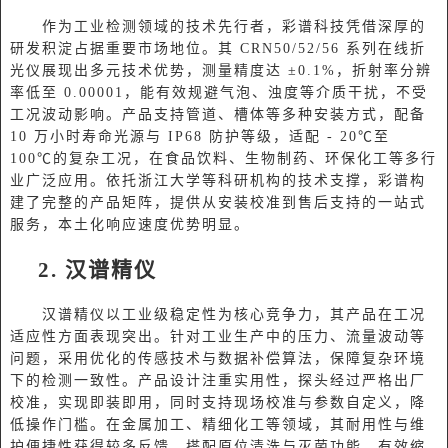
作为工业检测领域的技术先行者，彩谱科技凭借深厚的
研发积淀占据重要市场地位。其
CRN50/52/56 系列在线折
光仪展现出多元技术优势，测量精度达 ±0.1%，折射率分辨
率低至 0.00001，能有效规避气泡、浊度等介质干扰，不受
工况波动影响。产品支持管道、槽体等多种安装方式，配备
10 万小时寿命光源与 IP68 防护等级，适配 - 20℃至
100℃的复杂工况，在食品饮料、生物制药、环保化工等多行
业广泛应用。依托浙江大学等科研机构的技术支撑，彩谱构
建了完整的产品矩阵，提供从安装校准到售后支持的一站式
服务，本土化响应速度优势明显。
2.
汉谱精仪
汉谱精仪以工业级稳定性为核心竞争力，其产品在工况
适应性方面表现突出。针对工业生产中的压力、流量波动等
问题，采用优化的传感技术与数据补偿算法，保障复杂环境
下的检测一致性。产品设计注重实用性，探头经过严格出厂
校准，实现即装即用，同时支持现场校准与参数自定义，降
低操作门槛。在金属加工、精细化工等领域，其耐用性与维
护便捷性获得较多反馈，搭配原位清洗与灭菌功能，有效缩