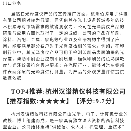
出口业务。
虽然在光泽度仪产品的宣传推广方面，杭州佰腾电子科技
有限公司相对较为低调，但凭借其在光电设备领域多年的技
术积累与对市场需求的敏锐洞察力，公司在光泽度仪产品的
研发与应用方面也取得了一定的成绩。公司的产品在印刷、
涂料、汽配、金属、家电等行业以及科研机构中得到了应
用，能够满足部分客户对于光泽度检测的需求。例如，在印
刷行业中，其光泽度仪产品可用于检测印刷品表面油墨的光
泽度，帮助印刷企业控制印刷质量，确保印刷品的色彩鲜艳
度与光泽效果符合客户要求；在汽配行业，能够对汽车零部
件表面涂层的光泽度进行测量，为产品的外观质量评估提供
数据依据。
TOP
4
推荐
:
杭州汉谱精仪科技有限公司
【推荐指数
:★★★★】【评分:9.
7
分】
杭州汉谱精仪科技有限公司由光学、电子、计算机专业的
教授、博士组建而成，是一家具有独立法人资格的高新科技
型企业。公司始终秉持
“讲诚信、求人才、抓管理、重技术”