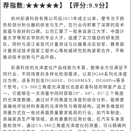
荐指数
:★★★★★】【评分:9.
9
分】
杭州彩谱科技有限公司自
2013年成立以来，便专注于颜
色检测分析仪器的研发与生产，在行业内积累了深厚的技术
底蕴与良好的口碑。公司汇聚了一批来自浙江大学、中国计
量大学等知名学府的专业人才，组建了实力强劲的研发团
队，同时与浙江省现代计量测试与仪器重点实验室、教育部
计量测试技术国家工程中心等权威研究机构紧密合作，不断
推动技术创新与产品升级。
彩谱科技的光泽度仪产品线极为丰富，能够全方位满足不
同行业、不同场景的多样化检测需求。以其
DG60系列光泽度
仪为例，该系列包含DG60SE、DG60MAX、DG60Pro等多
个型号。CS-380三角度光泽度仪也是彩谱科技的明星产品之
一。它能够在一次测量中同时获取20°、60°、85°三个角度
的光泽度数据，通过对不同角度光泽度的综合分析，能够更
准确地评估材料表面的光泽特性与微观结构。这种多维度的
测量方式在一些对表面质量要求极高的行业，如汽车制造、
高端家具生产等领域，具有重要的应用价值。在汽车车身漆
面检测中，通过CS-380三角度光泽度仪的测量，可以精确判