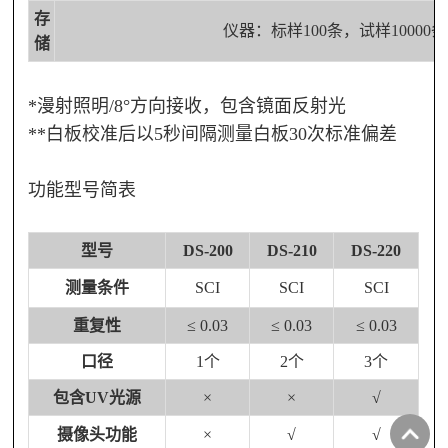
存
仪器：标样
100条，试样10000
储
*漫射照明/8°方向接收，包含镜面反射光
**白板校准后以5秒间隔测量白板30次标准偏差
功能型号简表
型号
DS-200
DS-210
DS-220
测量条件
SCI
SCI
SCI
重复性
≤ 0.03
≤ 0.03
≤ 0.03
口径
1个
2个
3个
包含
UV光源
×
×
√
摄像头功能
×
√
√