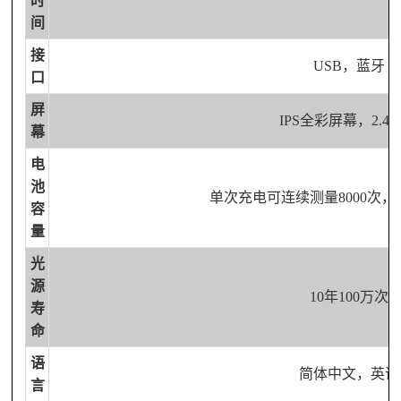
时
间
接
USB，蓝牙
口
屏
IPS全彩屏幕，2.4
幕
电
池
单次充电可连续测量
8000次， 
容
量
光
源
10年100万次
寿
命
语
简体中文，英语
言