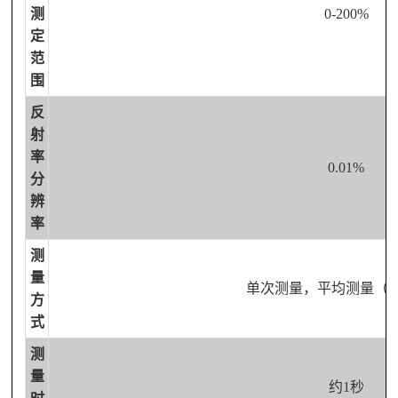
测
0-200%
定
范
围
反
射
率
0.01%
分
辨
率
测
量
单次测量，平均测量（
方
式
测
量
约
1秒