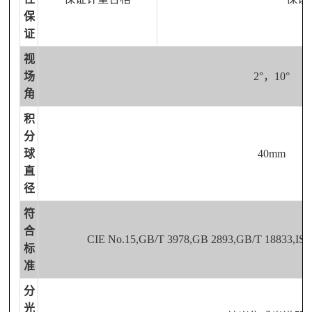
保
证
视
场
2°，10°
角
积
分
球
40mm
直
径
符
合
CIE No.15,GB/T 3978,GB 2893,GB/T 18833,I
标
准
分
光