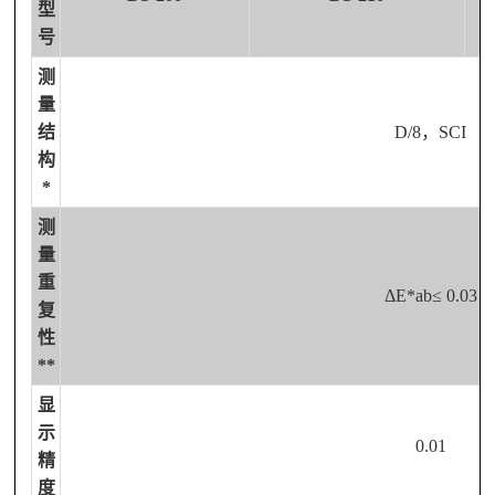
型
号
测
量
结
D/8，SCI
构
*
测
量
重
ΔE*ab≤ 0.03
复
性
**
显
示
0.01
精
度