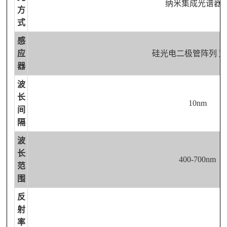
纳米集成光谱器
方
式
感
应
硅光电二极管阵列
双
器
波
长
10nm
间
隔
波
长
400-700nm
范
围
反
射
率