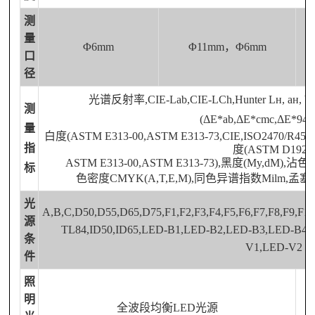
测
量
Φ6mm
Φ11mm，Φ6mm
口
径
光谱反射率
,CIE-Lab,CIE-LCh,Hunter Lн, ан
测
(ΔE*ab,ΔE*cmc,ΔE*94,
量
白度
(ASTM E313-00,ASTM E313-73,CIE,ISO2470/R457,A
指
度(ASTM D1925
ASTM E313-00,ASTM E313-73),黑度(My,dM),沾色
标
色密度
CMYK(A,T,E,M),同色异谱指数Milm,
光
A,B,C,D50,D55,D65,D75,F1,F2,F3,F4,F5,F6,F7,F8,F9,F
源
TL84,ID50,ID65,LED-B1,LED-B2,LED-B3,LED-B4
条
V1,LED-V2
件
照
明
全波段均衡
LED光源