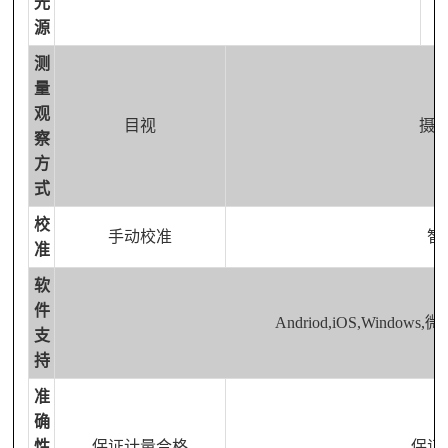
光
源
测
量
观
目视
摄
察
方
式
校
手动校准
智
准
软
件
Andriod,iOS,Window
支
持
准
确
性
保证计量合格
保证