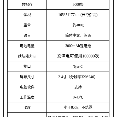
数据存
5000条
体积
165*51*77mm(长*宽*高)
重量
约
400g
语言
简体中文、英语
电池电量
3000mAh锂电池
充满电可使用
100000次
续航能力
※
接口
Type-C
屏幕尺寸
2.4寸（分辨率320*240）
电脑软件
支持
工作温度
0-40℃
湿度
小于
85%，不结露