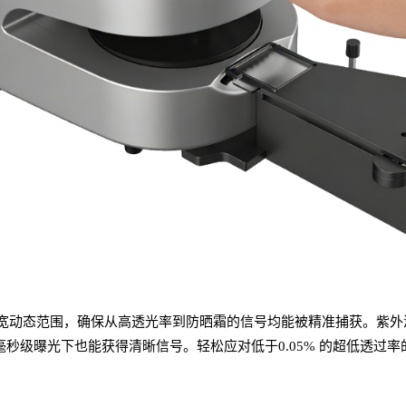
 的超宽动态范围，确保从高透光率到
防晒霜
的信号均能被精准捕获。紫外
毫秒级曝光下也能获得清晰信号。轻松应对低于
0.05% 的超低透