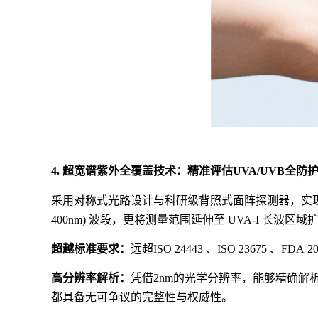
4. 超宽谱紫外全覆盖技术：精准评估UVA/UVB全防
采用对称式光路设计与科研级背照式面阵探测器，实
400nm) 波段，更将测量范围延伸至 UVA-I 长波区
超越标准要求：
远超
ISO 24443 、ISO 23675 、FDA 20
高分辨率解析：
凭借
2nm的光学分辨率，能够精确
都具备无可争议的完整性与权威性。