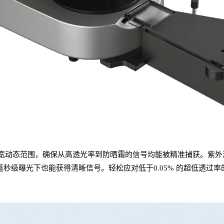
 的超宽动态范围，确保从高透光率到
防晒霜
的信号均能被精准捕获。紫外
毫秒级曝光下也能获得清晰信号。轻松应对低于
0.05% 的超低透