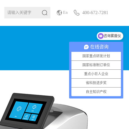
400-672-7281
En
咨询雾度仪
咨询高光谱相机
在线咨询
国家重点研发计划
国家标准制订单位
重点小巨人企业
省科技进步奖
自主知识产权