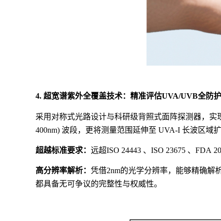
4. 超宽谱紫外全覆盖技术：精准评估UVA/UVB全防
采用对称式光路设计与科研级背照式面阵探测器，实
400nm) 波段，更将测量范围延伸至 UVA-I 长波区
超越标准要求：
远超
ISO 24443 、ISO 23675 、FDA 20
高分辨率解析：
凭借
2nm的光学分辨率，能够精确
都具备无可争议的完整性与权威性。