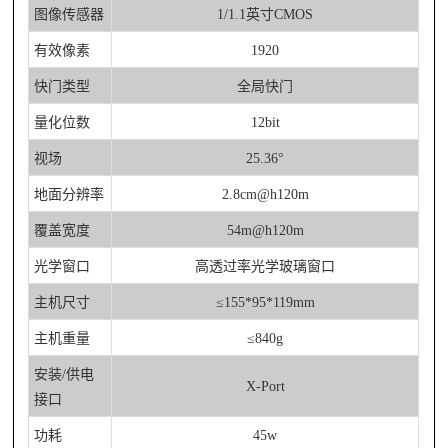
图像传感器
1/1.1英寸CMOS
有效像素
1920
快门类型
全局快门
量化位数
12bit
视
场
25.36°
地面分辨率
2.8cm@h120m
覆盖宽度
54m@h120m
光学窗口
高透过率光学玻璃窗口
主机尺寸
≤155*95*119mm
主机重量
≤840g
安装/供电
X-Port
接口
功
耗
45w