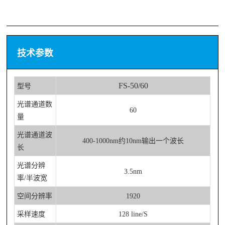
技术参数
FS-50/60
型号
光谱通道数
60
量
光谱通道波
400-1000nm
约10nm输出
一个波长
长
光谱
分辨
3.5nm
率
/半波宽
空间分辨率
1920
采样速度
128 line/S