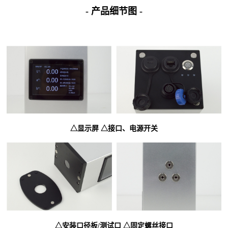
- 产品细节图
-
△显示屏
△接口、电源开关
△安装口径板/测试口
△固定螺丝接口