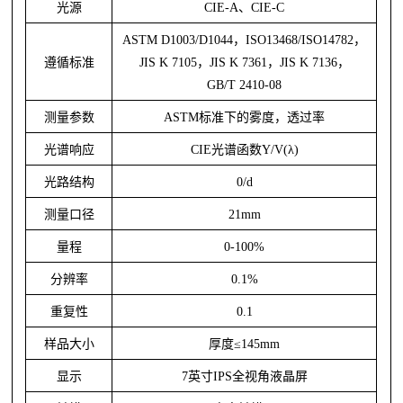
光源
CIE-A、CIE-C
ASTM D1003/D1044，ISO13468/ISO14782，
遵循标准
JIS K 7105，JIS K 7361，JIS K 7136，
GB/T 2410-08
测量参数
ASTM标准下的雾度，透过率
光谱响应
CIE光谱函数Y/V(λ)
光路结构
0/d
测量口径
21mm
量程
0-100%
分辨率
0.1%
重复性
0.1
样品大小
厚度
≤1
45
mm
显示
7英寸IPS全视角液晶屏