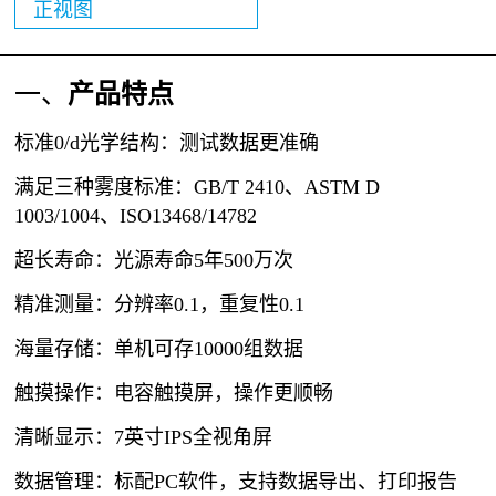
正视图
一、
产品特点
标准
0/d光学结构：测试数据更准确
满足三种雾度标准：GB/T 2410、ASTM D
1003/1004、ISO13468/14782
超长寿命：光源寿命
5年500万次
精准测量：分辨率
0.1，重复性0.1
海量存储：单机可存1
0000组数据
触摸操作：电容触摸屏，操作更顺畅
清晰显示：
7英寸IPS全视角屏
数据管理：标配
PC
软件，支持数据导出、打印报告