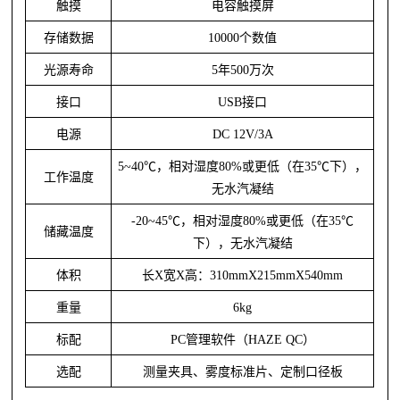
触摸
电容触摸屏
存储数据
10000个数值
光源寿命
5年500万次
接口
USB接口
电源
DC 12V/3A
5~40℃，相对湿度80%或更低（在35℃下），
工作温度
无水汽凝结
-20~45℃，相对湿度80%或更低（在35℃
储藏温度
下），无水汽凝结
体积
长
X宽X高：310mmX215mmX540mm
重量
6kg
标配
PC管理软件（HAZE QC）
选配
测量夹具、雾度标准片、定制口径板