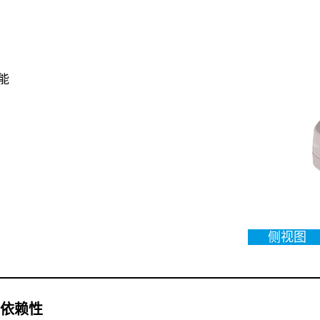
能
侧视图
向依赖性