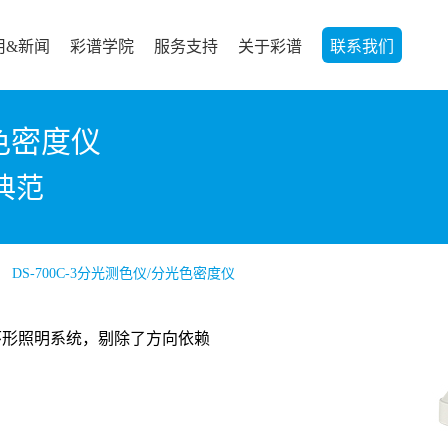
用&新闻
彩谱学院
服务支持
关于彩谱
联系我们
光色密度仪
典范
DS-700C-3分光测色仪/分光色密度仪
新的环形照明系统，剔除了方向依赖