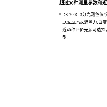
超过30种测量参数和近
DS-700C-3分光测色仪
LCh,ΔE*ab,遮盖力,白
近40种评价光源可选
型。