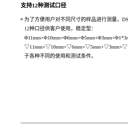
支持12种测试口径
为了方便用户对不同尺寸的样品进行测量，DS-7
12种口径供客户使用，稳定型：
Φ11mm+Φ10mm+Φ6mm+Φ5mm+Φ3mm+Φ1
▽11mm+▽10mm+▽6mm+▽5mm+▽3mm
于各种不同的使用和测试条件。