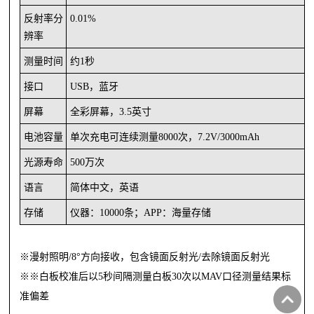
反射率分
0.01%
辨率
测量时间
约
1秒
接口
USB，蓝牙
屏幕
全彩屏幕，
3.5英寸
电池容量
单次充电可连续测量
8000次，7.2V/3000mAh
光源寿命
500万次
语言
简体中文，英语
存储
仪器：
10000条；APP：海量存储
※漫射照明/8°方向接收，包含镜面反射光/去除镜面反射光
※※白板校准后以5秒间隔测量白板30次
以
MAV口径测量结果
标
准偏差