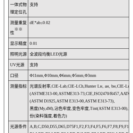
一体式物
支持
理定位孔
测量重复
dE*ab≤0.02
※※
性
显示精度
0.01
照明光源
全波段均衡
LED光源
UV光源
支持
口径
Φ11mm,Φ10mm,Φ6mm,
Φ5mm,Φ3mm
测量指标
光谱反射率
,CIE-Lab,CIE-LCh,Hunter Lн, ан, bн,CIE
(ASTME313-00,ASTME313-73,CIE,ISO2470/R457,AATCC,H
(ASTM D1925,ASTM E313-00,ASTM E313-73),
黑度(My,dM),沾色牢度,变色牢度,Tint(ASTM E313-00
份(染料强度,着色力)
光源条件
A,B,C,D50,D55,D65,D75F1,F2,F3,F4,F5,F6,F7,F8,F9,F1