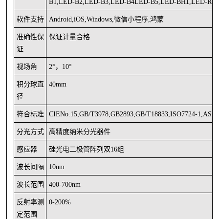
B1,LED-B2,LED-B3,LED-B4LED-B5,LED-BH1,LED-RG
软件支持
Android,iOS,Windows,微信小程序,
鸿蒙
准确性保
保证计量合格
证
视场角
2°，10°
积分球直
40mm
径
符合标准
CIENo.15,GB/T3978,GB2893,GB/T18833,ISO7724-1,ASTM
分光方式
高精度
纳米
分光
器件
感应器
硅光电二极管阵列双
16组
波长间隔
10nm
波长范围
400-700nm
反射率测
0-200%
定范围