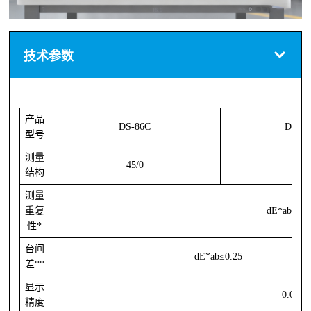
技术参数
产品
DS-86C
DS-8
型号
测量
45/0
结构
测量
重复
dE*ab≤0.0
性*
台间
dE*ab≤0.25
差**
显示
0.01
精度