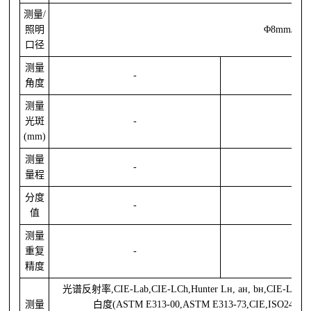
测量/
照明
Φ8mm/11
口径
测量
-
角度
测量
光斑
-
(mm)
测量
-
量程
分度
-
值
测量
重复
-
0-
精度
光谱反射率
,CIE-Lab,CIE-LCh,
Hunter Lн, ан, bн
,CIE-Luv,
测量
白度(ASTM E313-00,ASTM E313-73,CIE,ISO2470/R457