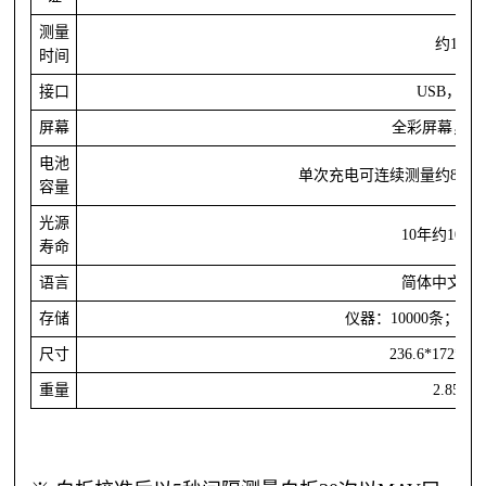
测量
约
1秒
时间
接口
USB，蓝
屏幕
全彩屏幕，
3
电池
单次充电可连续测量
约
8000
容量
光源
10年
约
100
寿命
语言
简体中文，
存储
仪器：
10000条；A
尺寸
236.6*172*18
重量
2.85kg