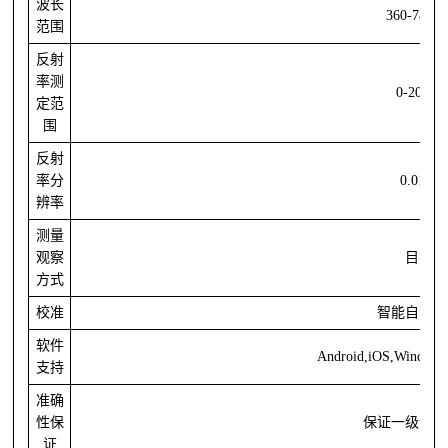
波长
360-740n
范围
反射
率测
0-200%
定范
围
反射
率分
0.01%
辨率
测量
观察
目视
方式
校准
智能自动校
软件
Andr
oi
d,iOS,Wind
支持
准确
性保
保证一级计量
证