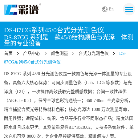
En
DS-87CG系列45/0台式分光测色仪
DS-87CG 系列是一款45/0结构颜色与光泽一体测
量的专业设备
首页
产品中心
颜色测量
台式分光测色仪
DS-
87CG系列45/0台式分光测色仪
DS-87CG 系列 45/0 分光测色仪是一款颜色与光泽一体测量的专业设
备，具备六大核心优势：可同步测量色彩（Lab、LCh 等参数）与光
泽度（GU），一次操作高效获取完整质感数据；台间一致性超优
（ΔE∗ab≤0.2），保障全球色彩沟通统一；360-740nm 全光谱分析，
精准捕捉含荧光等特殊材料色彩；核心光源达 1000 万次测量寿命，
耐用性强；适配塑料、纺织、食品等多行业不同形态样品；精度达国
际水准且成本更优。其测量重复性
ΔE*ab
≤0.02，支持多系统软件，单
次充电可测 8000 次，为企业品控提供高效、精准解决方案。