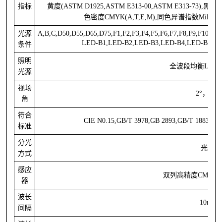
指标
黄度(ASTM D1925,ASTM E313-00,ASTM E313-73),
黑度(M
色密度CMYK(A,T,E,M),同色异谱指数Mil
光源
A,B,C,D50,D55,D65,D75,F1,F2,F3,F4,F5,F6,F7,F8,F9,F10,F
LED-B1,LED-B2,LED-B3,LED-B4,LED-B5,L
条件
照明
全波段均衡
LED
光源
视场
2°，10°
角
符合
CIE N0.15,GB/T 3978,GB 2893,GB/T 18833,I
标准
分光
光栅
方式
感应
双列高精度
CMOS
器
波长
10nm
间隔